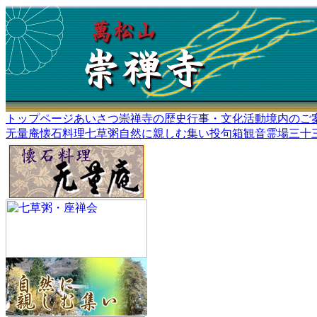
トップページ
あいさつ
崇禅寺の歴史
行事・文化活動
境内のご
无量庵懐石料理
七草粥
自然に親しむ集い
投句箱
観音霊場三十