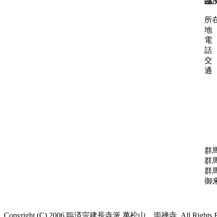
臨
所
地
話
通
群
群
群
御
Copyright (C) 2006 臨済宗建長寺派 萬松山 崇禅寺. All Rights Re