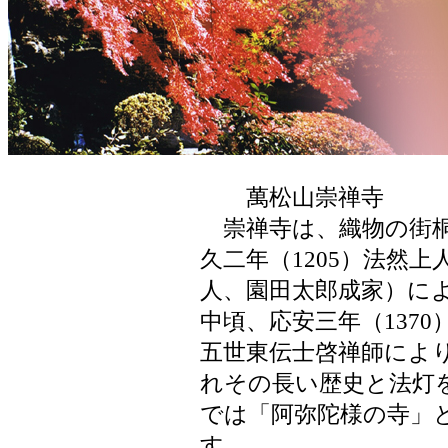
萬松山崇禅寺
崇禅寺は、織物の街桐
久二年（1205）法然
人、園田太郎成家）に
中頃、応安三年（137
五世東伝士啓禅師によ
れその長い歴史と法灯
では「阿弥陀様の寺」
す。